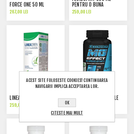
FORCE ONE 50 ML
PENTRU O BUNA
MICROCIRCULATIE
267,00 LEI
259,00 LEI
ACEST SITE FOLOSESTE COOKIES! CONTINUAREA
NAVIGARII IMPLICA ACCEPTAREA LOR.
MG EFFECT MAGNESIO
LINEADREN 500 ML
CITRATO - 60 CAPSULE
OK
259,00 LEI
124,00 LEI
CITESTE MAI MULT