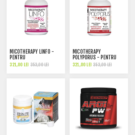
MICOTHERAPY LINFO -
MICOTHERAPY
PENTRU
POLYPORUS - PENTRU
MICROCIRCULATIE
RETENTIA HIDRICA
321,00 LEI
321,00 LEI
353,00 LEI
353,00 LEI