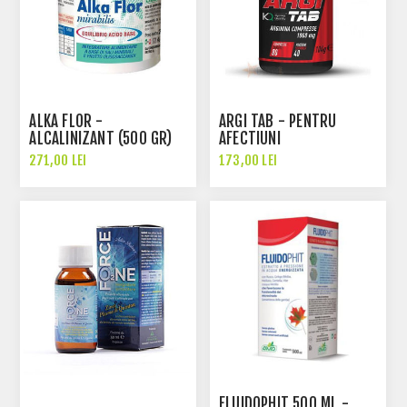
ALKA FLOR -
ARGI TAB - PENTRU
ALCALINIZANT (500 GR)
AFECTIUNI
CARDIOVASCULARE
271,00 LEI
173,00 LEI
FLUIDOPHIT 500 ML -