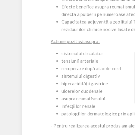
Efecte benefice asupra reumatismulu
directă a pulberii pe numeroase afecți
Capacitatea adjuvantă a zeolitului 
reziduurilor chimice nocive lăsate de
Acțiune pozitivă asupra:
sistemului circulator
tensiunii arteriale
recuperare după atac de cord
sistemului digestiv
hiperacidității gastrice
ulcerelor duodenale
asupra reumatismului
infecțiilor renale
patologiilor dermatologice prin aplic
- Pentru realizarea acestui produs am ales