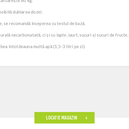
cântărește 80 kg.
posibilă dublarea dozei.
re, se recomandă începerea cu testul de bază.
urală necarbonatată, ci și cu lapte, iaurt, sucuri și sucuri de fructe.
 bea întotdeauna multă apă (1,5-3 litri pe zi).
LOCATIE MAGAZIN