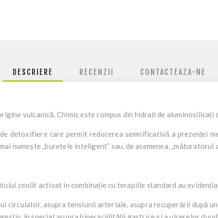
DESCRIERE
RECENZII
CONTACTEAZA-NE
rigine vulcanică. Chimic este compus din hidrați de aluminosilicați d
de detoxifiere care permit reducerea semnificativă a prezenței metal
e mai numește „buretele inteligent” sau, de asemenea, „măturatorul c
itului zeolit ​​activat în combinație cu terapiile standard au evidenția
i circulator, asupra tensiunii arteriale, asupra recuperării după un
estiv, în special asupra hiperacidității gastrice și a ulcerelor duo