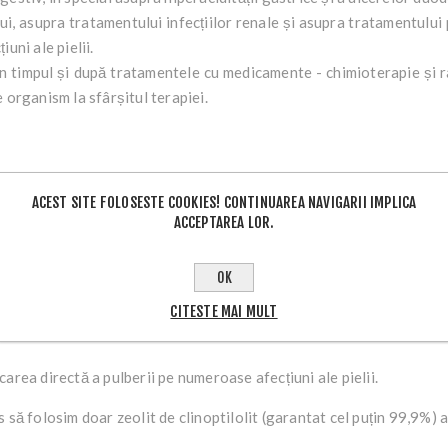
i, asupra tratamentului infecțiilor renale și asupra tratamentului
uni ale pielii.
în timpul și după tratamentele cu medicamente - chimioterapie și r
 organism la sfârșitul terapiei.
ACEST SITE FOLOSESTE COOKIES! CONTINUAREA NAVIGARII IMPLICA
ACCEPTAREA LOR.
OK
CITESTE MAI MULT
area directă a pulberii pe numeroase afecțiuni ale pielii.
 să folosim doar zeolit ​​de clinoptilolit (garantat cel puțin 99,9%)