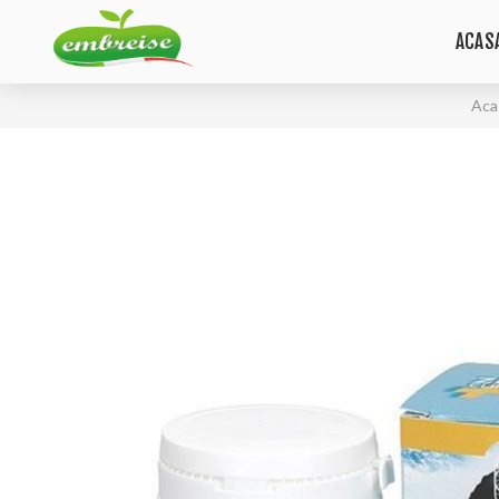
ACAS
Aca