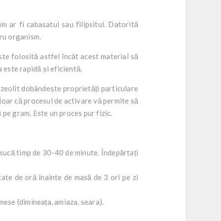
um ar fi cabasatul sau filipsitul. Datorită
tru organism.
te folosită astfel încât acest material să
 este rapidă și eficientă.
 zeolit dobândește proprietăți particulare
 doar că procesul de activare vă permite să
i pe gram. Este un proces pur fizic.
 usucă timp de 30-40 de minute. Îndepărtați
tate de oră înainte de masă de 3 ori pe zi
mese (dimineața, amiaza, seara).