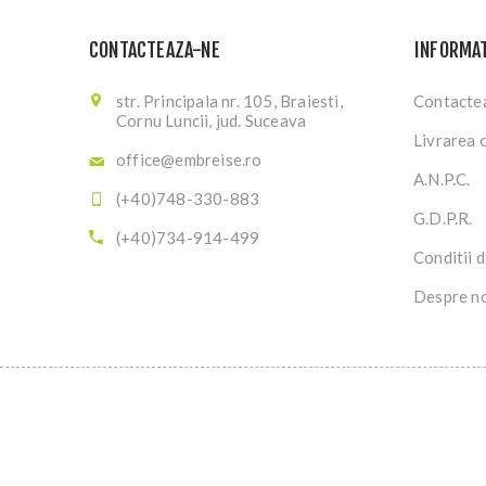
CONTACTEAZA-NE
INFORMAT
str. Principala nr. 105, Braiesti,
Contacte
Cornu Luncii, jud. Suceava
Livrarea 
office@embreise.ro
A.N.P.C.
(+40)748-330-883
G.D.P.R.
(+40)734-914-499
Conditii d
Despre n