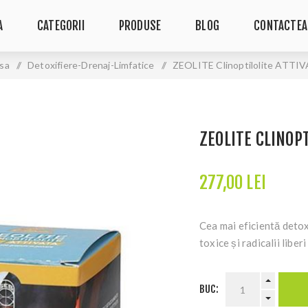
A
CATEGORII
PRODUSE
BLOG
CONTACTEA
sa
/
Detoxifiere-Drenaj-Limfatice
/
ZEOLITE Clinoptilolite ATTI
ZEOLITE CLINOPT
277,00 LEI
Cea mai eficientă detox
toxice și radicalii liberi
BUC: