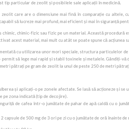
tip particular de zeolit ​​și posibilele sale aplicații în medicină.
e zeolit ​​care are o dimensiune mai fină în comparație cu altele, c
e capabil să lucreze mai profund, mai eficient și mai în siguranță pen
 chimic, chimic-fizic sau fizic pe un material. Această procedură es
tivat acest material, mai mult cu atât se poate spune că acțiunea sa
entată cu utilizarea unor mori speciale, structura particulelor de
 permit să lege mai rapid și stabil toxinele și metalele. Gândiți-vă
 metri pătrați pe gram de zeolit ​​la unul de peste 250 de metri pătraț
lberea și aplicați-o pe zonele afectate. Se lasă să acționeze și se
e pe zona indicată (tip de decojire).
linguriță de cafea într-o jumătate de pahar de apă caldă cu o jumă
 2 capsule de 500 mg de 3 ori pe zi cu o jumătate de oră înainte de 