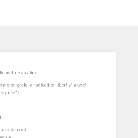
in metale alcaline.
elor grele, a radicalilor liberi și a unei
orpului”).
t:
 atac de cord.
denale.