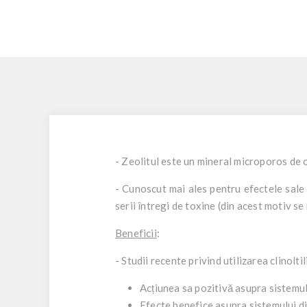
- Zeolitul este un mineral microporos de o
- Cunoscut mai ales pentru efectele sale 
serii întregi de toxine (din acest motiv s
Beneficii
:
- Studii recente privind utilizarea clinoltil
Acțiunea sa pozitivă asupra sistemulu
Efecte benefice asupra sistemului dig