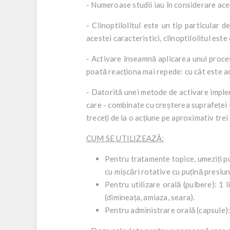
- Numeroase studii iau în considerare acest 
- Clinoptilolitul este un tip particular d
acestei caracteristici, clinoptilolitul est
- Activare înseamnă aplicarea unui proces
poată reacționa mai repede: cu cât este ac
- Datorită unei metode de activare implem
care - combinate cu creșterea suprafeței -
treceți de la o acțiune pe aproximativ trei
CUM SE UTILIZEAZĂ:
Pentru tratamente topice, umeziți pu
cu mișcări rotative cu puțină presiun
Pentru utilizare orală (pulbere): 1 
(dimineața, amiaza, seara).
Pentru administrare orală (capsule):