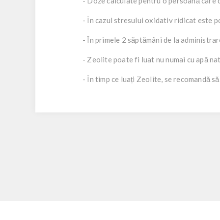
- Doze calculate pentru o persoană care 
- În cazul stresului oxidativ ridicat este 
- În primele 2 săptămâni de la administra
- Zeolite poate fi luat nu numai cu apă nat
- În timp ce luați Zeolite, se recomandă să