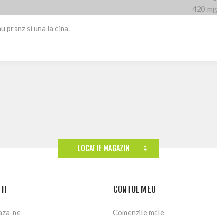
420 m
u pranz si una la cina.
LOCATIE MAGAZIN
II
CONTUL MEU
aza-ne
Comenzile mele