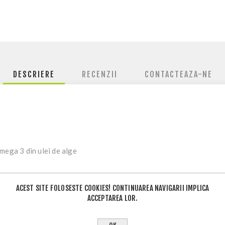
DESCRIERE
RECENZII
CONTACTEAZA-NE
mega 3 din ulei de alge
 porție (două capsule moi)
ACEST SITE FOLOSESTE COOKIES! CONTINUAREA NAVIGARII IMPLICA
rdiovasculară normală
ACCEPTAREA LOR.
ționarea normală a creierului și la capacitatea vizuală
nt alimentar pe baza de ulei de alge, excelent pentru completare