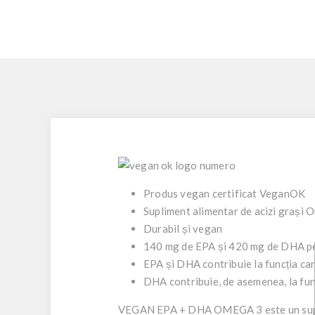
Produs vegan certificat VeganOK
Supliment alimentar de acizi grași O
Durabil și vegan
140 mg de EPA și 420 mg de DHA per
EPA și DHA contribuie la funcția ca
DHA contribuie, de asemenea, la func
VEGAN EPA + DHA OMEGA 3 este un suplime