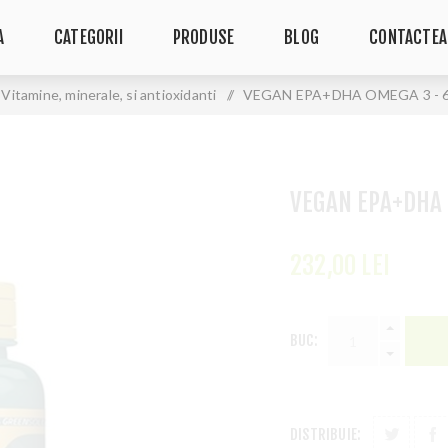
A
CATEGORII
PRODUSE
BLOG
CONTACTEA
Vitamine, minerale, si antioxidanti
/
VEGAN EPA+DHA OMEGA 3 - 6
VEGAN EPA+DHA 
232,00 LEI
BUC:
DISTRIBUIE: