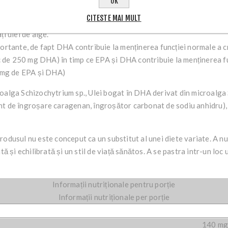
OK
CITESTE MAI MULT
feră EPA și DHA pur și, deoarece nu provine din pește, este complet 
i ulei de alge.
ortante, de fapt DHA contribuie la menținerea funcției normale a cr
nic de 250 mg DHA) în timp ce EPA și DHA contribuie la menținerea f
0 mg de EPA și DHA)
oalga Schizochytrium sp., Ulei bogat în DHA derivat din microalga
nt de îngroșare caragenan, îngroșător carbonat de sodiu anhidru), 
odusul nu este conceput ca un substitut al unei diete variate. A nu
ă și echilibrată și un stil de viață sănătos. A se pastra intr-un loc u
Informații nutriționale pentru porție
Informații nutriționale per porție
140 m