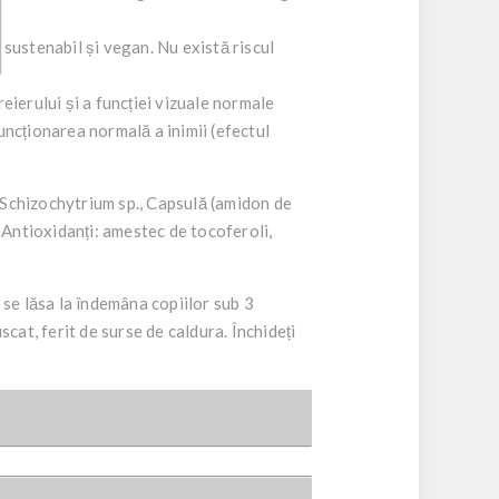
sustenabil și vegan. Nu există riscul
eierului și a funcției vizuale normale
uncționarea normală a inimii (efectul
 Schizochytrium sp., Capsulă (amidon de
Antioxidanți: amestec de tocoferoli,
 se lăsa la îndemâna copiilor sub 3
scat, ferit de surse de caldura. Închideți
g