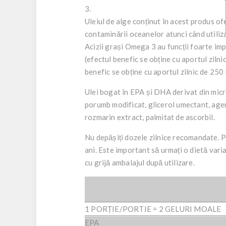
3.
Uleiul de alge conținut în acest produs o
contaminării oceanelor atunci când utilizaț
Acizii grași Omega 3 au funcții foarte imp
(efectul benefic se obține cu aportul zil
benefic se obține cu aportul zilnic de 25
Ulei bogat în EPA și DHA derivat din micr
porumb modificat, glicerol umectant, age
rozmarin extract, palmitat de ascorbil.
Nu depășiți dozele zilnice recomandate. Pr
ani. Este important să urmați o dietă variat
cu grijă ambalajul după utilizare.
1 PORȚIE/PORTIE = 2 GELURI MOALE
EPA