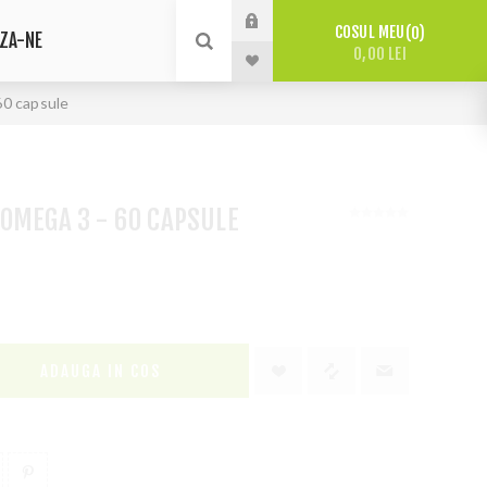
COSUL MEU
0
ZA-NE
0,00 LEI
0 capsule
OMEGA 3 - 60 CAPSULE