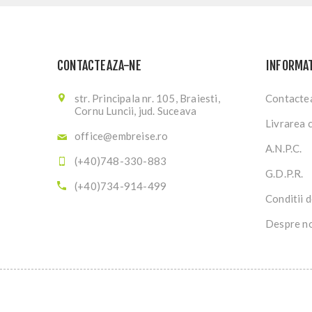
CONTACTEAZA-NE
INFORMAT
str. Principala nr. 105, Braiesti,
Contacte
Cornu Luncii, jud. Suceava
Livrarea 
office@embreise.ro
A.N.P.C.
(+40)748-330-883
G.D.P.R.
(+40)734-914-499
Conditii d
Despre n