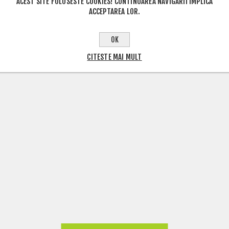
ACEST SITE FOLOSESTE COOKIES! CONTINUAREA NAVIGARII IMPLICA
ACCEPTAREA LOR.
OK
CITESTE MAI MULT