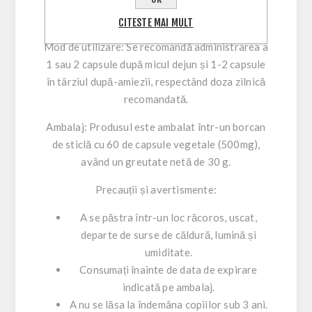
Capsulă în gel vegetal - Pentru o
administrare ușoară și naturală.
CITESTE MAI MULT
Mod de utilizare:
Se recomandă administrarea a
1 sau 2 capsule după micul dejun și 1-2 capsule
în târziul după-amiezii, respectând doza zilnică
recomandată.
Ambalaj:
Produsul este ambalat într-un borcan
de sticlă cu 60 de capsule vegetale (500mg),
având un greutate netă de 30 g.
Precauții și avertismente:
A se păstra într-un loc răcoros, uscat,
departe de surse de căldură, lumină și
umiditate.
Consumați înainte de data de expirare
indicată pe ambalaj.
A nu se lăsa la îndemâna copiilor sub 3 ani.