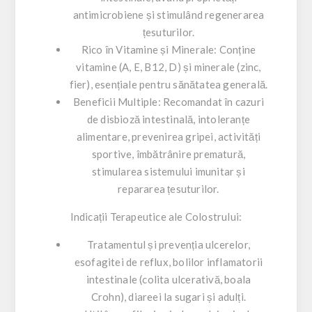
antimicrobiene și stimulând regenerarea
țesuturilor.
Rico în Vitamine și Minerale: Conține
vitamine (A, E, B12, D) și minerale (zinc,
fier), esențiale pentru sănătatea generală.
Beneficii Multiple: Recomandat în cazuri
de disbioză intestinală, intoleranțe
alimentare, prevenirea gripei, activități
sportive, îmbătrânire prematură,
stimularea sistemului imunitar și
repararea țesuturilor.
Indicații Terapeutice ale Colostrului:
Tratamentul și prevenția ulcerelor,
esofagitei de reflux, bolilor inflamatorii
intestinale (colita ulcerativă, boala
Crohn), diareei la sugari și adulți.