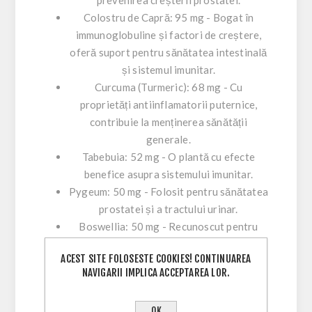
prevenirea creșterii prostatei.
Colostru de Capră: 95 mg - Bogat în
immunoglobuline și factori de creștere,
oferă suport pentru sănătatea intestinală
și sistemul imunitar.
Curcuma (Turmeric): 68 mg - Cu
proprietăți antiinflamatorii puternice,
contribuie la menținerea sănătății
generale.
Tabebuia: 52 mg - O plantă cu efecte
benefice asupra sistemului imunitar.
Pygeum: 50 mg - Folosit pentru sănătatea
prostatei și a tractului urinar.
Boswellia: 50 mg - Recunoscut pentru
efectele sale antiinflamatorii.
ACEST SITE FOLOSESTE COOKIES! CONTINUAREA
Lactoferrină: 5 mg - O proteină cu
NAVIGARII IMPLICA ACCEPTAREA LOR.
proprietăți antibacteriene și
antiinflamatorii.
OK