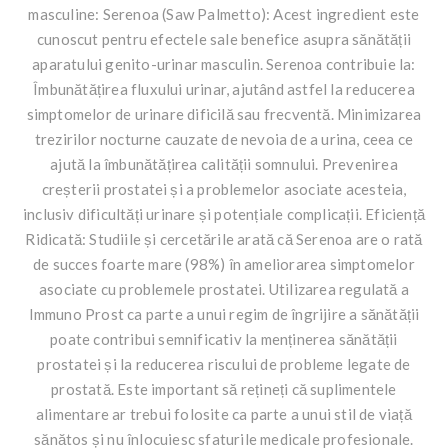
masculine: Serenoa (Saw Palmetto): Acest ingredient este
cunoscut pentru efectele sale benefice asupra sănătății
aparatului genito-urinar masculin. Serenoa contribuie la:
Îmbunătățirea fluxului urinar, ajutând astfel la reducerea
simptomelor de urinare dificilă sau frecventă. Minimizarea
trezirilor nocturne cauzate de nevoia de a urina, ceea ce
ajută la îmbunătățirea calității somnului. Prevenirea
creșterii prostatei și a problemelor asociate acesteia,
inclusiv dificultăți urinare și potențiale complicații. Eficiență
Ridicată: Studiile și cercetările arată că Serenoa are o rată
de succes foarte mare (98%) în ameliorarea simptomelor
asociate cu problemele prostatei. Utilizarea regulată a
Immuno Prost ca parte a unui regim de îngrijire a sănătății
poate contribui semnificativ la menținerea sănătății
prostatei și la reducerea riscului de probleme legate de
prostată. Este important să rețineți că suplimentele
alimentare ar trebui folosite ca parte a unui stil de viață
sănătos și nu înlocuiesc sfaturile medicale profesionale.