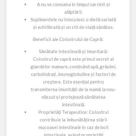
A nu se consuma în timpul sarcinii și
alăptării.
Suplimentele nu înlocuiesc o dietă variată
și echilibrată și un stil de viață sănătos.
Beneficii ale Colostrului de Capră:
Sănătate Intestinală și Imunitară:
Colostrul de capră este primul secret al
glandelor mamare, conținând apă, grăsimi,
carbohidrați, imunoglobuline și factori de
creștere. Este esențial pentru
transmiterea imunității de la mamă la nou-
născut și protejează sănătatea
intestinală.
Proprietăți Terapeutice: Colostrul
contribuie la îmbunătățirea stării
mucoasei intestinale în caz de boli
intestinale, având proprietăți