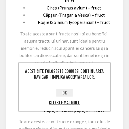
fruct
Cireș (Prunus avium) – fruct
Căpșun (Fragaria Vesca) – fruct
Roșie (Solanum lycopersicum) – fruct
Toate acestea sunt fructe roșii și au beneficii
asupra tractului urinar, sunt ideale pentru
memorie, reduc riscul apariției cancerului și a
bolilor cardiovasculare, dar sunt benefice și în
cazul afecțiunilor inflamatorii.
ACEST SITE FOLOSESTE COOKIES! CONTINUAREA
Portocale roșii (Cytrus sinensis) -
NAVIGARII IMPLICA ACCEPTAREA LOR.
fruct
Grapefruit (Cytrus grandis) – fruct
OK
Pepene galben (Cucumis melo) – fruct
CITESTE MAI MULT
Morcov (Daucus carota) – radacină
Papaya (Carica papaya) – fruct
Toate acestea sunt fructe orange și au rolul de
a păstra sistemul imunitar puternic, sunt ideale