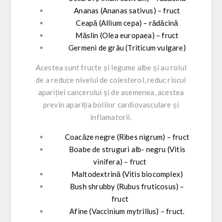
Ananas (Ananas sativus) – fruct
Ceapă (Allium cepa) – rădăcină
Măslin (Olea europaea) – fruct
Germeni de grâu (Triticum vulgare)
Acestea sunt fructe și legume albe și au rolul
de a reduce nivelul de colesterol, reduc riscul
apariției cancerului și de asemenea, acestea
previn apariția bolilor cardiovasculare și
inflamatorii.
Coacăze negre (Ribes nigrum) – fruct
Boabe de struguri alb- negru (Vitis
vinifera) – fruct
Maltodextrină (Vitis biocomplex)
Bush shrubby (Rubus fruticosus) –
fruct
Afine (Vaccinium mytrillus) – fruct.