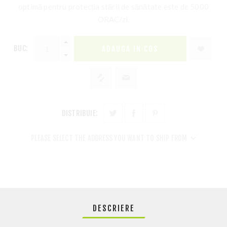
optimă pentru protecția stării de sănătate este de 5000
ORAC/zi.
BUC:
DISTRIBUIE:
PLEASE SELECT THE ADDRESS YOU WANT TO SHIP FROM
DESCRIERE