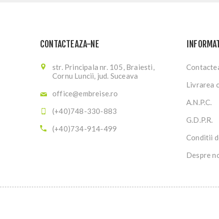
CONTACTEAZA-NE
INFORMAT
str. Principala nr. 105, Braiesti,
Contacte
Cornu Luncii, jud. Suceava
Livrarea 
office@embreise.ro
A.N.P.C.
(+40)748-330-883
G.D.P.R.
(+40)734-914-499
Conditii d
Despre n