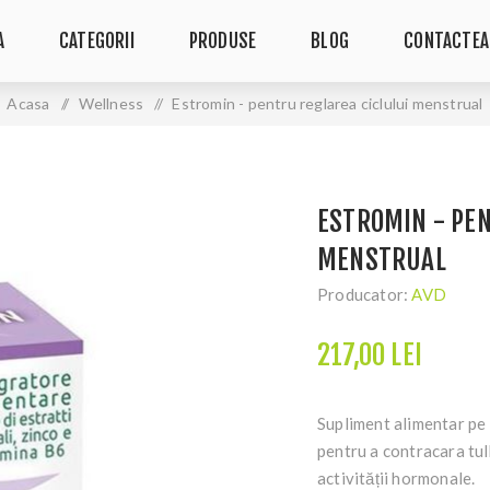
A
CATEGORII
PRODUSE
BLOG
CONTACTEA
Acasa
/
Wellness
/
Estromin - pentru reglarea ciclului menstrual
ESTROMIN - PEN
MENSTRUAL
Producator:
AVD
217,00 LEI
Supliment alimentar pe b
pentru a contracara tulb
activității hormonale.