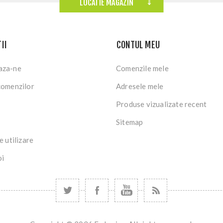
LOCATIE MAGAZIN
II
CONTUL MEU
aza-ne
Comenzile mele
comenzilor
Adresele mele
Produse vizualizate recent
Sitemap
e utilizare
oi