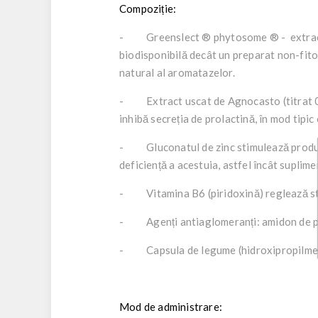
Compoziție:
- Greenslect ® phytosome ® - extract us
biodisponibilă decât un preparat non-fitos
natural al aromatazelor.
- Extract uscat de Agnocasto (titrat 0,5
inhibă secreția de prolactină, în mod tipi
- Gluconatul de zinc stimulează producer
deficiență a acestuia, astfel încât suplim
- Vitamina B6 (piridoxină) reglează sta
- Agenți antiaglomeranți: amidon de poru
- Capsula de legume (hidroxipropilmeti
Mod de administrare: