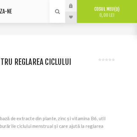
COSUL MEU
0
ZA-NE
0,00 LEI
TRU REGLAREA CICLULUI
ază de extracte din plante, zinc și vitamina B6, util
urările ciclului menstrual și care ajută la reglarea