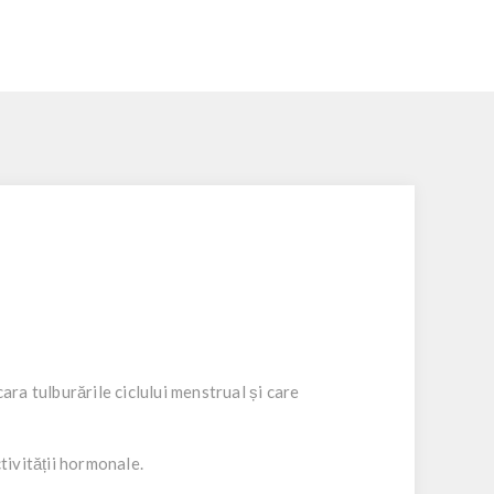
ara tulburările ciclului menstrual și care
ivității hormonale.