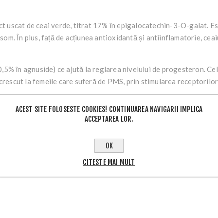
cat de ceai verde, titrat 17% în epigalocatechin-3-O-galat. Est
om. În plus, față de acțiunea antioxidantă și antiinflamatorie, ceai
% în agnuside) ce ajută la reglarea nivelului de progesteron. Cel
c crescut la femeile care suferă de PMS, prin stimularea receptorilo
ea de progesteron. La multe femei cu sindrom premenstrual există
ACEST SITE FOLOSESTE COOKIES! CONTINUAREA NAVIGARII IMPLICA
entele de zinc ajută la reducerea acestor simptome.
ACCEPTAREA LOR.
rea de spirit, promovează reechilibrarea de estrogen-progestin.
OK
mb, carbonat de calciu, stearat de magneziu, dioxid de siliciu.
CITESTE MAI MULT
lceluloză).