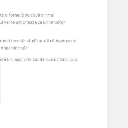
e o formulă de două ori mai
ul verde acționează ca un inhibitor
e mai recente studii arată că Agnocasto
r dopaminergici.
 un raport ridicat de cupru / zinc, cu o