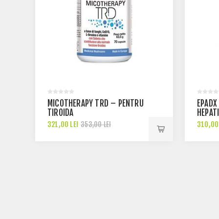
MICOTHERAPY TRD – PENTRU
EPADX
TIROIDA
HEPAT
321,00 LEI
310,00 
353,00 LEI