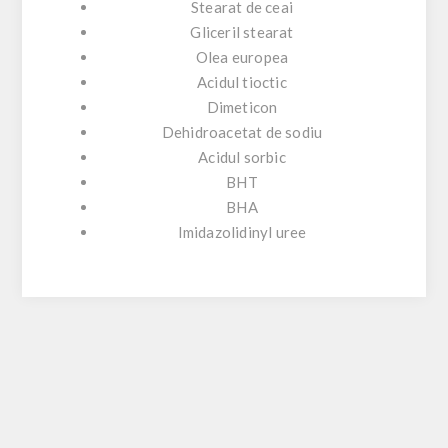
Stearat de ceai
Gliceril stearat
Olea europea
Acidul tioctic
Dimeticon
Dehidroacetat de sodiu
Acidul sorbic
BHT
BHA
Imidazolidinyl uree