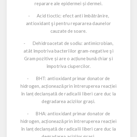
reparare ale epidermei și dermei.
- Acid tioctic: efect anti îmbătrânire,
antioxidant şi pentru repararea daunelor
cauzate de soare.
- Dehidroacetat de sodiu: antimicrobian,
atât împotriva bacteriilor gram-negative şi
Gram pozitive și are o acțiune bună chiar și
împotriva ciupercilor.
- BHT: antioxidant primar donator de
hidrogen, acționează prin întreruperea reacției
în lanț declanșată de radicalii liberi care duc la
degradarea acizilor grași.
- BHA: antioxidant primar donator de
hidrogen, acționează prin întreruperea reacției
în lanț declanșată de radicalii liberi care duc la
degradarea acizilor grași.