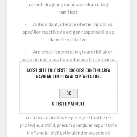
carbohidraţilor şi aminoacizilor cu lanț
ramificat.
- Antioxidant, oferă protecție împotriva
speciilor reactive de oxigen responsabile de
daunele oxidative.
- Are efect regenerativ şi datorită altor
antioxidanți: glutation, vitamina C și vitamina
E. Anihilează metalele grele, cum ar fi mercurul.
ACEST SITE FOLOSESTE COOKIES! CONTINUAREA
NAVIGARII IMPLICA ACCEPTAREA LOR.
- Olea europea: Bogat în acizi grași
polinesaturați cum ar fi acidul oleic (75-80%),
OK
linoleic, palmitoleic, palmitic, stearic, arahidic și
miristic. Acesta conține, de asemenea steroli,
CITESTE MAI MULT
tocoferoli și carotenoide. Foarte asemănător
cu sebumul produs de piele, are funcție de
protecție, antirid, precum și acțiune importanta
trofismului pielii, stimulând procesele de