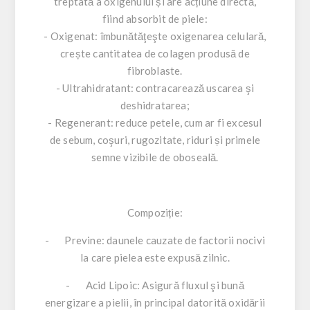
treptată a oxigenului și are acțiune directă,
fiind absorbit de piele:
- Oxigenat: îmbunătăţeşte oxigenarea celulară,
crește cantitatea de colagen produsă de
fibroblaste.
- Ultrahidratant: contracarează uscarea şi
deshidratarea;
- Regenerant: reduce petele, cum ar fi excesul
de sebum, coşuri, rugozitate, riduri și primele
semne vizibile de oboseală.
Compoziție:
- Previne: daunele cauzate de factorii nocivi
la care pielea este expusă zilnic.
- Acid Lipoic: Asigură fluxul şi bună
energizare a pielii, în principal datorită oxidării