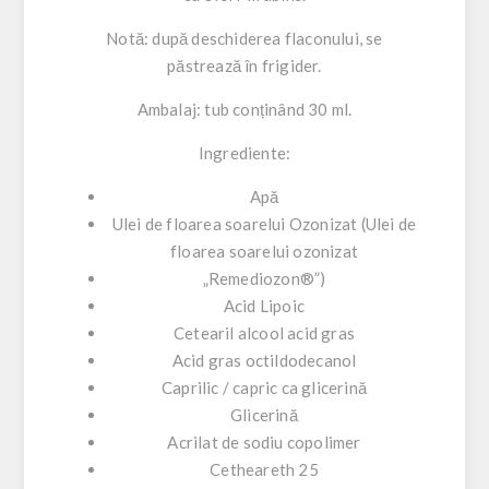
Notă:
după deschiderea flaconului, se
păstrează în frigider.
Ambalaj:
tub conținând 30 ml.
Ingrediente:
Apă
Ulei de floarea soarelui Ozonizat (Ulei de
floarea soarelui ozonizat
„Remediozon®”)
Acid Lipoic
Cetearil alcool acid gras
Acid gras octildodecanol
Caprilic / capric ca glicerină
Glicerină
Acrilat de sodiu copolimer
Cetheareth 25