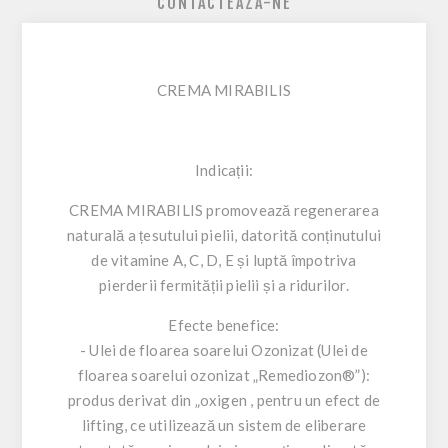
CONTACTEAZA-NE
CREMA MIRABILIS
Indicații:
CREMA MIRABILIS promovează regenerarea
naturală a țesutului pielii, datorită conținutului
de vitamine A, C, D, E și luptă împotriva
pierderii fermității pielii și a ridurilor.
Efecte benefice:
- Ulei de floarea soarelui Ozonizat (Ulei de
floarea soarelui ozonizat „Remediozon®”):
produs derivat din „oxigen , pentru un efect de
lifting, ce utilizează un sistem de eliberare