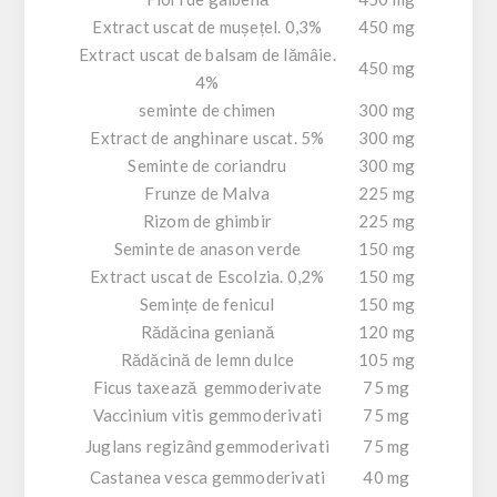
Extract uscat de mușețel. 0,3%
450 mg
Extract uscat de balsam de lămâie.
450 mg
4%
seminte de chimen
300 mg
Extract de anghinare uscat. 5%
300 mg
Seminte de coriandru
300 mg
Frunze de Malva
225 mg
Rizom de ghimbir
225 mg
Seminte de anason verde
150 mg
Extract uscat de Escolzia. 0,2%
150 mg
Semințe de fenicul
150 mg
Rădăcina geniană
120 mg
Rădăcină de lemn dulce
105 mg
Ficus taxează gemmoderivate
75 mg
Vaccinium vitis gemmoderivati
75 mg
Juglans regizând gemmoderivati
75 mg
Castanea vesca gemmoderivati
40 mg