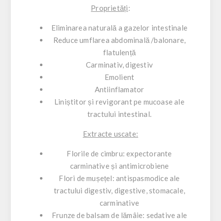
Proprietăți
:
Eliminarea naturală a gazelor intestinale
Reduce umflarea abdominală /balonare,
flatulență
Carminativ, digestiv
Emolient
Antiinflamator
Liniștitor și revigorant pe mucoase ale
tractului intestinal.
Extracte uscate:
Florile de cimbru: expectorante
carminative și antimicrobiene
Flori de mușețel: antispasmodice ale
tractului digestiv, digestive, stomacale,
carminative
Frunze de balsam de lămâie: sedative ale