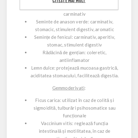
CITESTE MAI MULT
Ghimbir rizom
: eupeptic, stomacic,
carminativ
Seminte de anason verde
: carminativ,
stomacic, stimulent digestiv, aromatic
Semințe de fenicul
: carminativ, aperitiv,
stomac, stimulent digestiv
Rădăcină de gențian
: coleretic,
antiinflamator
Lemn dulce:
protejează mucoasa gastrică,
aciditatea stomacului, facilitează digestia.
Gemmoderivati
:
Ficus carica
: utilizat în caz de colită și
sigmoidită, tulburări psihosomatice sau
funcționale
Vaccinium vitis
: reglează funcția
intestinală și motilitatea, în ​​caz de