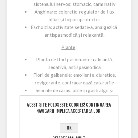
sistemului nervos; stomacic, carminativ
Anghinare: coleretic, regulator de flux
biliar și hepatoprotector
Escholzia: activitate sedativă, analgezică,
antispasmodică și relaxantă.
Plante
:
Planta de flori pasionante
: calmantă,
sedativă, antispasmodică
Flori de galbenele
: emoliente, diuretice,
revigorante, contracarează catarurile
Semințe de caras
: utile în gastralgii și
spasme ale tractului gastrointestinal,
ACEST SITE FOLOSESTE COOKIES! CONTINUAREA
carminative
NAVIGARII IMPLICA ACCEPTAREA LOR.
Seminte de coriandru:
carminative,
stomacale, aperitive, digestive
OK
Frunze de porumb
: răcoritoare,
protectoare și liniștitoare a mucoaselor