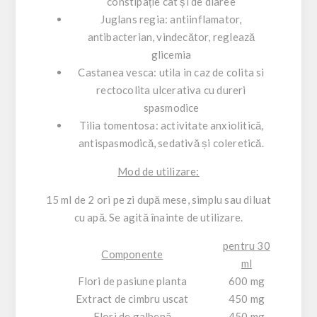
constipație cât și de diaree
Juglans regia
: antiinflamator,
antibacterian, vindecător, reglează
glicemia
Castanea vesca
: utila in caz de colita si
rectocolita ulcerativa cu dureri
spasmodice
Tilia tomentosa
: activitate anxiolitică,
antispasmodică, sedativă și coleretică.
Mod de utilizare:
15 ml de 2 ori pe zi după mese, simplu sau diluat
cu apă. Se agită înainte de utilizare.
pentru 30
Componente
ml
Flori de pasiune planta
600 mg
Extract de cimbru uscat
450 mg
Flori de galbenă
450 mg