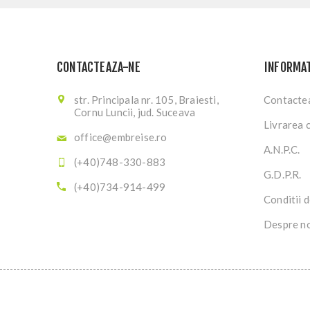
CONTACTEAZA-NE
INFORMAT
str. Principala nr. 105, Braiesti,
Contacte
Cornu Luncii, jud. Suceava
Livrarea 
office@embreise.ro
A.N.P.C.
(+40)748-330-883
G.D.P.R.
(+40)734-914-499
Conditii d
Despre n