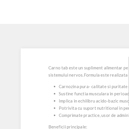
Carno tab este un supliment alimentar pe b
sistemului nervos.Formula este realizata d
Carnozina pura- calitate si puritate 
Sustine functia musculara in perioad
Implica in echilibru acido-bazic mus
Potrivita cu suport nutritional in pe
Comprimate practice, usor de adminis
Beneficii principale: