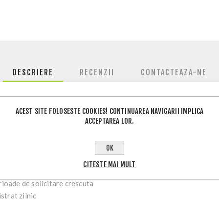
DESCRIERE
RECENZII
CONTACTEAZA-NE
ACEST SITE FOLOSESTE COOKIES! CONTINUAREA NAVIGARII IMPLICA
aza de carnozina, o substanta prezenta in mod natural in organism, 
ACCEPTAREA LOR.
in materii prime atent selectate, pentru un standard ridicat de cali
ridicata
OK
e de activitate fizica
CITESTE MAI MULT
cular
rioade de solicitare crescuta
trat zilnic