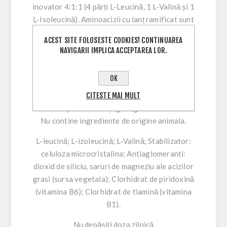
inovator 4:1:1 (4 părți L-Leucină, 1 L-Valină și 1
L-Isoleucină). Aminoacizii cu lanț ramificat sunt
indicați pentru a suplimenta alimentația
ACEST SITE FOLOSESTE COOKIES! CONTINUAREA
sportivilor care se antrenează în fiecare zi. În
NAVIGARII IMPLICA ACCEPTAREA LOR.
cele din urmă, formula include vitamina B1 care
susține metabolismul energetic normal și
OK
vitamina B6 care ajută la reducerea oboselii,
CITESTE MAI MULT
oboselii și susține metabolismul normal al
proteinelor și glicogenului.
Nu contine ingrediente de origine animala.
L-leucină; L-izoleucină; L-Valină; Stabilizator:
celuloza microcristalina; Antiaglomeranti:
dioxid de siliciu, saruri de magneziu ale acizilor
grasi (sursa vegetala); Clorhidrat de piridoxină
(vitamina B6); Clorhidrat de tiamină (vitamina
B1).
Nu depășiți doza zilnică