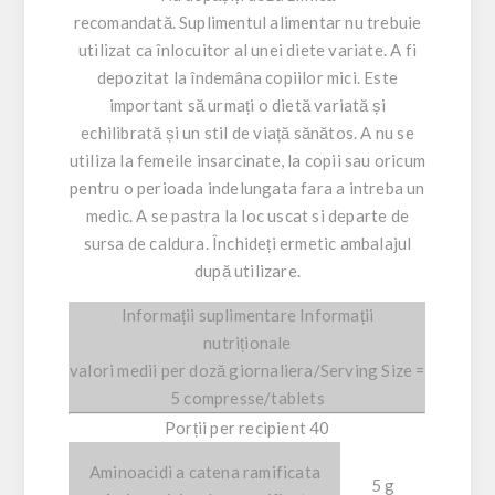
recomandată. Suplimentul alimentar nu trebuie
utilizat ca înlocuitor al unei diete variate. A fi
depozitat la îndemâna copiilor mici. Este
important să urmați o dietă variată și
echilibrată și un stil de viață sănătos. A nu se
utiliza la femeile insarcinate, la copii sau oricum
pentru o perioada indelungata fara a intreba un
medic. A se pastra la loc uscat si departe de
sursa de caldura. Închideți ermetic ambalajul
după utilizare.
Informații suplimentare Informații
nutriționale
valori medii per doză giornaliera/Serving Size =
5 compresse/tablets
Porții per recipient 40
Aminoacidi a catena ramificata
5 g