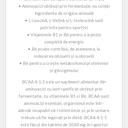
• Aminoacizi obținuți prin fermentație, nu conțin
ingrediente de origine animală
• L-Leucină, L-Valină și L-Isoleucină sunt
potrivite pentru sportivi
• Vitaminele B1 și B6 pentru o injecție
completă de energie
• B6 poate contribui, de asemenea, la
reducerea oboselii și a oboselii
• B6 pentru a crește metabolismul proteinelor
și glicogenului
BCAA 4:1:1 este un supliment alimentar din
aminoacizi cu lant ramificat obtinut prin
fermentatie, cu vitaminele B1 si B6. BCAA sunt
aminoacizi esențiali, organismul este într-
adevăr incapabil să-i sintetizeze și, prin urmare,
trebuie să fie ingerați prin dietă. BCAA 4:1:1
este făcut din tablete de 1000 mg în raportul