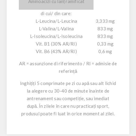
Aminoacizi cu lanț ramificat
di cui/ din care:
L-Leucina/L-Leucina
3,333 mg
L-Valina/L-Valina
833 mg
L-Isoleucina/L-Isoleucina
833 mg
Vit. B1 (30% AR/RI)
0,33 mg
Vit. B6 (43% AR/RI)
0,6 mg
AR = assunzione di riferimento / RI = admisie de
referință
Inghițiți 5 comprimate pe zi cu apă sau alt lichid
la alegere cu 30-40 de minute înainte de
antrenament sau competiție, sau imediat
după. În zilele în care nu practicați sport,
produsul poate fi luat în orice moment al zilei.