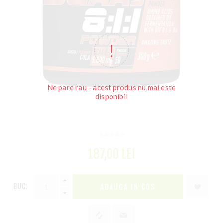
Ne pare rau - acest produs nu mai este
disponibil
187,00 LEI
BUC: