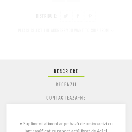
DISTRIBUIE:
PLEASE SELECT THE ADDRESS YOU WANT TO SHIP FROM
DESCRIERE
RECENZII
CONTACTEAZA-NE
• Supliment alimentar pe bază de aminoacizi cu
lanț ramificat cu raport echilibrat de 4:1:1